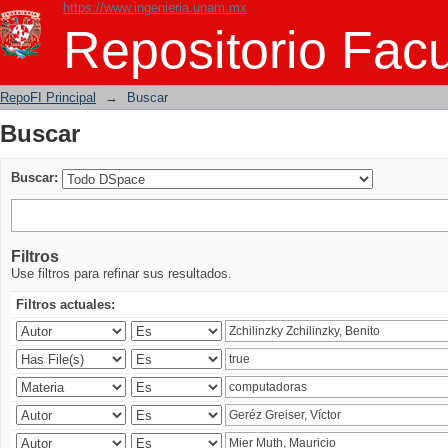
https://www.ingenieria.unam.mx
Buscar
Repositorio Facu
RepoFI Principal
→
Buscar
Buscar
Buscar:
Filtros
Use filtros para refinar sus resultados.
Filtros actuales: