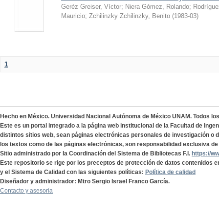
Geréz Greiser, Víctor
;
Niera Gómez, Rolando
;
Rodrígue
Mauricio
;
Zchilinzky Zchilinzky, Benito
(
1983-03
)
1
Hecho en México. Universidad Nacional Autónoma de México UNAM. Todos lo
Este es un portal integrado a la página web institucional de la Facultad de Ing
distintos sitios web, sean páginas electrónicas personales de investigación o de
los textos como de las páginas electrónicas, son responsabilidad exclusiva de 
Sitio administrado por la Coordinación del Sistema de Bibliotecas F.I.
https://w
Este repositorio se rige por los preceptos de protección de datos contenidos e
y el Sistema de Calidad con las siguientes políticas:
Política de calidad
Diseñador y administrador: Mtro Sergio Israel Franco García.
Contacto y asesoría