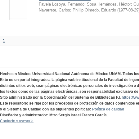
Favela Lozoya, Fernando
;
Sosa Hernández, Héctor
;
Gua
Navarrete, Carlos
;
Phillip Olmedo, Eduardo
(
1977-08-29
1
Hecho en México. Universidad Nacional Autónoma de México UNAM. Todos lo
Este es un portal integrado a la página web institucional de la Facultad de Ing
distintos sitios web, sean páginas electrónicas personales de investigación o de
los textos como de las páginas electrónicas, son responsabilidad exclusiva de 
Sitio administrado por la Coordinación del Sistema de Bibliotecas F.I.
https://w
Este repositorio se rige por los preceptos de protección de datos contenidos e
y el Sistema de Calidad con las siguientes políticas:
Política de calidad
Diseñador y administrador: Mtro Sergio Israel Franco García.
Contacto y asesoría