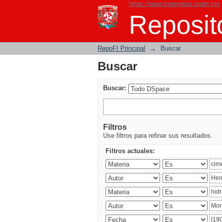
https://www.ingenieria.unam.mx
Buscar
Reposito
RepoFI Principal
→
Buscar
Buscar
Buscar:
Filtros
Use filtros para refinar sus resultados.
Filtros actuales: