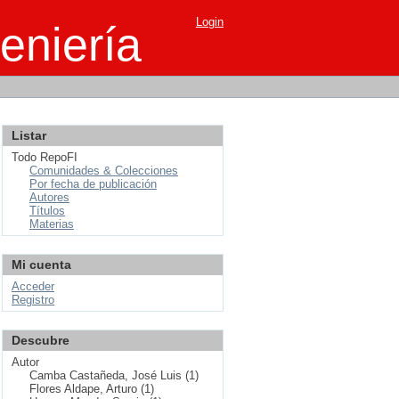
Login
eniería
Listar
Todo RepoFI
Comunidades & Colecciones
Por fecha de publicación
Autores
Títulos
Materias
Mi cuenta
Acceder
Registro
Descubre
Autor
Camba Castañeda, José Luis (1)
Flores Aldape, Arturo (1)