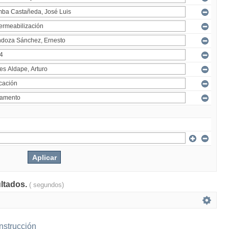
ultados.
( segundos)
nstrucción