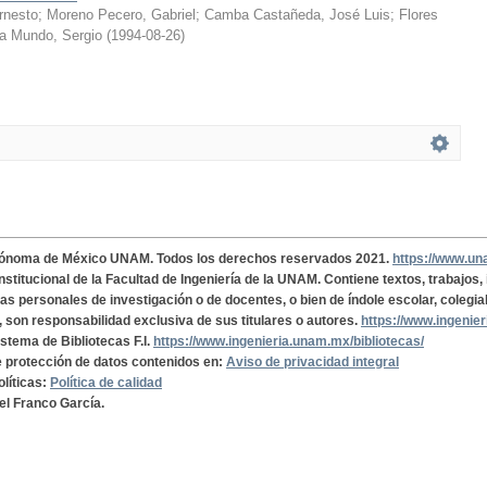
rnesto
;
Moreno Pecero, Gabriel
;
Camba Castañeda, José Luis
;
Flores
ra Mundo, Sergio
(
1994-08-26
)
tónoma de México UNAM. Todos los derechos reservados 2021.
https://www.u
institucional de la Facultad de Ingeniería de la UNAM. Contiene textos, trabajos
cas personales de investigación o de docentes, o bien de índole escolar, colegia
, son responsabilidad exclusiva de sus titulares o autores.
https://www.ingenie
istema de Bibliotecas F.I.
https://www.ingenieria.unam.mx/bibliotecas/
de protección de datos contenidos en:
Aviso de privacidad integral
olíticas:
Política de calidad
el Franco García.