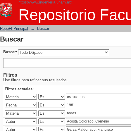
https://www.ingenieria.unam.mx
Buscar
Repositorio Facu
RepoFI Principal
→
Buscar
Buscar
Buscar:
Filtros
Use filtros para refinar sus resultados.
Filtros actuales: