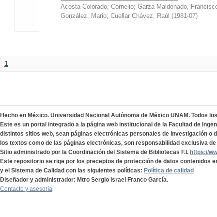
Acosta Colorado, Cornelio
;
Garza Maldonado, Francisc
González, Mario
;
Cuellar Chávez, Raúl
(
1981-07
)
1
Hecho en México. Universidad Nacional Autónoma de México UNAM. Todos lo
Este es un portal integrado a la página web institucional de la Facultad de Ing
distintos sitios web, sean páginas electrónicas personales de investigación o de
los textos como de las páginas electrónicas, son responsabilidad exclusiva de 
Sitio administrado por la Coordinación del Sistema de Bibliotecas F.I.
https://w
Este repositorio se rige por los preceptos de protección de datos contenidos e
y el Sistema de Calidad con las siguientes políticas:
Política de calidad
Diseñador y administrador: Mtro Sergio Israel Franco García.
Contacto y asesoría