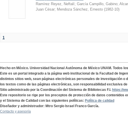
Ramírez Reyez, Neftalí
;
García Campillo, Gabino
;
Alca
Juan César
;
Mendoza Sánchez, Ernesto
(
1982-10
)
1
Hecho en México. Universidad Nacional Autónoma de México UNAM. Todos lo
Este es un portal integrado a la página web institucional de la Facultad de Ing
distintos sitios web, sean páginas electrónicas personales de investigación o de
los textos como de las páginas electrónicas, son responsabilidad exclusiva de 
Sitio administrado por la Coordinación del Sistema de Bibliotecas F.I.
https://w
Este repositorio se rige por los preceptos de protección de datos contenidos e
y el Sistema de Calidad con las siguientes políticas:
Política de calidad
Diseñador y administrador: Mtro Sergio Israel Franco García.
Contacto y asesoría