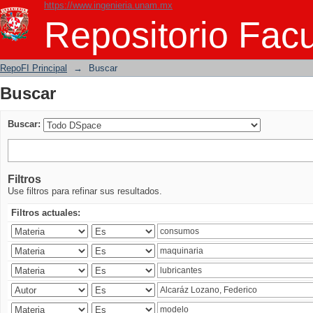
https://www.ingenieria.unam.mx
Buscar
Repositorio Facu
RepoFI Principal
→
Buscar
Buscar
Buscar:
Filtros
Use filtros para refinar sus resultados.
Filtros actuales: