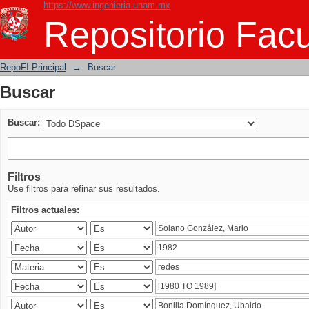
https://www.ingenieria.unam.mx
Buscar
Repositorio Facu
RepoFI Principal
→
Buscar
Buscar
Buscar:
Filtros
Use filtros para refinar sus resultados.
Filtros actuales: