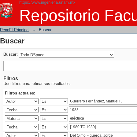
https://www.ingenieria.unam.mx
Buscar
Repositorio Facu
RepoFI Principal
→
Buscar
Buscar
Buscar:
Filtros
Use filtros para refinar sus resultados.
Filtros actuales: