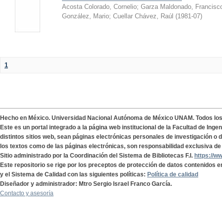
Acosta Colorado, Cornelio
;
Garza Maldonado, Francisc
González, Mario
;
Cuellar Chávez, Raúl
(
1981-07
)
1
Hecho en México. Universidad Nacional Autónoma de México UNAM. Todos lo
Este es un portal integrado a la página web institucional de la Facultad de Ing
distintos sitios web, sean páginas electrónicas personales de investigación o de
los textos como de las páginas electrónicas, son responsabilidad exclusiva de 
Sitio administrado por la Coordinación del Sistema de Bibliotecas F.I.
https://w
Este repositorio se rige por los preceptos de protección de datos contenidos e
y el Sistema de Calidad con las siguientes políticas:
Política de calidad
Diseñador y administrador: Mtro Sergio Israel Franco García.
Contacto y asesoría