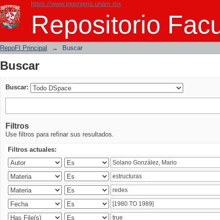
https://www.ingenieria.unam.mx
Buscar
Repositorio Facu
RepoFI Principal
→
Buscar
Buscar
Buscar:
Filtros
Use filtros para refinar sus resultados.
Filtros actuales: