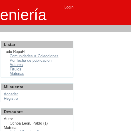
Login
eniería
Listar
Todo RepoFI
Comunidades & Colecciones
Por fecha de publicación
Autores
Títulos
Materias
Mi cuenta
Acceder
Registro
Descubre
Autor
Ochoa León, Pablo (1)
Materia