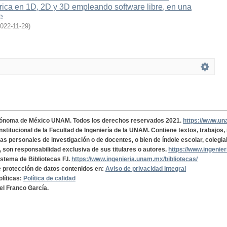
rica en 1D, 2D y 3D empleando software libre, en una
e
022-11-29
)
tónoma de México UNAM. Todos los derechos reservados 2021.
https://www.u
institucional de la Facultad de Ingeniería de la UNAM. Contiene textos, trabajos
cas personales de investigación o de docentes, o bien de índole escolar, colegia
, son responsabilidad exclusiva de sus titulares o autores.
https://www.ingenie
istema de Bibliotecas F.I.
https://www.ingenieria.unam.mx/bibliotecas/
de protección de datos contenidos en:
Aviso de privacidad integral
olíticas:
Política de calidad
el Franco García.