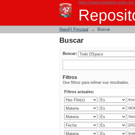
https://www.ingenieria.unam.mx
Buscar
Reposito
RepoFI Principal
→
Buscar
Buscar
Buscar:
Filtros
Use filtros para refinar sus resultados.
Filtros actuales: