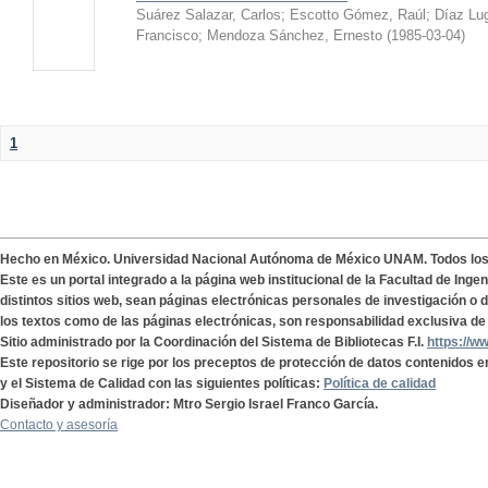
Suárez Salazar, Carlos
;
Escotto Gómez, Raúl
;
Díaz Lu
Francisco
;
Mendoza Sánchez, Ernesto
(
1985-03-04
)
1
Hecho en México. Universidad Nacional Autónoma de México UNAM. Todos lo
Este es un portal integrado a la página web institucional de la Facultad de Ing
distintos sitios web, sean páginas electrónicas personales de investigación o de
los textos como de las páginas electrónicas, son responsabilidad exclusiva de 
Sitio administrado por la Coordinación del Sistema de Bibliotecas F.I.
https://w
Este repositorio se rige por los preceptos de protección de datos contenidos e
y el Sistema de Calidad con las siguientes políticas:
Política de calidad
Diseñador y administrador: Mtro Sergio Israel Franco García.
Contacto y asesoría