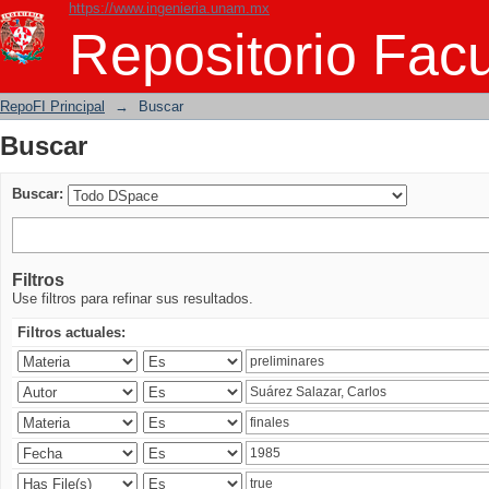
https://www.ingenieria.unam.mx
Buscar
Repositorio Facu
RepoFI Principal
→
Buscar
Buscar
Buscar:
Filtros
Use filtros para refinar sus resultados.
Filtros actuales: