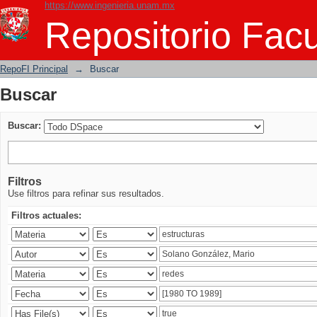
https://www.ingenieria.unam.mx
Buscar
Repositorio Facu
RepoFI Principal
→
Buscar
Buscar
Buscar:
Filtros
Use filtros para refinar sus resultados.
Filtros actuales: