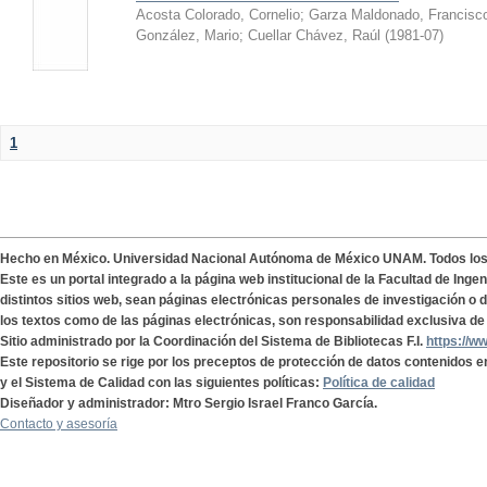
Acosta Colorado, Cornelio
;
Garza Maldonado, Francisc
González, Mario
;
Cuellar Chávez, Raúl
(
1981-07
)
1
Hecho en México. Universidad Nacional Autónoma de México UNAM. Todos lo
Este es un portal integrado a la página web institucional de la Facultad de Ing
distintos sitios web, sean páginas electrónicas personales de investigación o de
los textos como de las páginas electrónicas, son responsabilidad exclusiva de 
Sitio administrado por la Coordinación del Sistema de Bibliotecas F.I.
https://w
Este repositorio se rige por los preceptos de protección de datos contenidos e
y el Sistema de Calidad con las siguientes políticas:
Política de calidad
Diseñador y administrador: Mtro Sergio Israel Franco García.
Contacto y asesoría