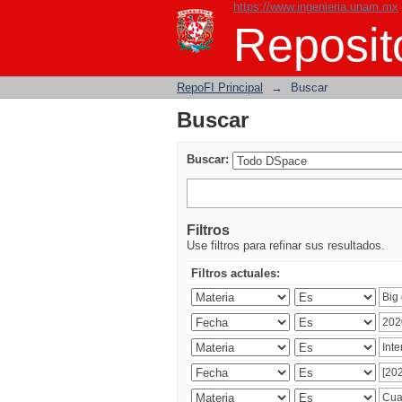
https://www.ingenieria.unam.mx
Buscar
Reposito
RepoFI Principal
→
Buscar
Buscar
Buscar:
Filtros
Use filtros para refinar sus resultados.
Filtros actuales: