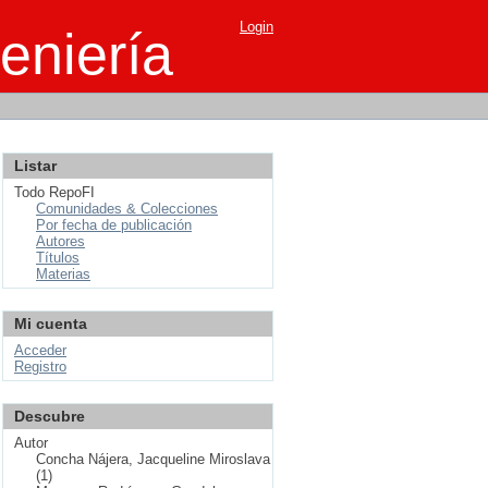
Login
eniería
Listar
Todo RepoFI
Comunidades & Colecciones
Por fecha de publicación
Autores
Títulos
Materias
Mi cuenta
Acceder
Registro
Descubre
Autor
Concha Nájera, Jacqueline Miroslava
(1)