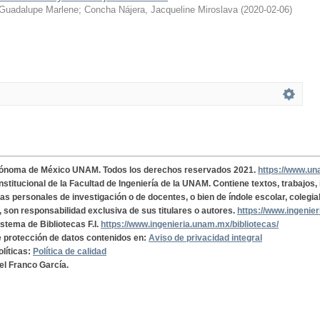
Guadalupe Marlene
;
Concha Nájera, Jacqueline Miroslava
(
2020-02-06
)
tónoma de México UNAM. Todos los derechos reservados 2021.
https://www.u
institucional de la Facultad de Ingeniería de la UNAM. Contiene textos, trabajos
cas personales de investigación o de docentes, o bien de índole escolar, colegia
, son responsabilidad exclusiva de sus titulares o autores.
https://www.ingenie
istema de Bibliotecas F.I.
https://www.ingenieria.unam.mx/bibliotecas/
de protección de datos contenidos en:
Aviso de privacidad integral
olíticas:
Política de calidad
el Franco García.