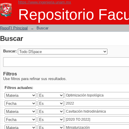
https://www.ingenieria.unam.mx
Buscar
Repositorio Facu
RepoFI Principal
→
Buscar
Buscar
Buscar:
Filtros
Use filtros para refinar sus resultados.
Filtros actuales: