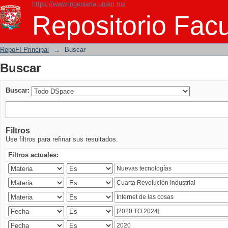
https://www.ingenieria.unam.mx
Buscar
Repositorio Facu
RepoFI Principal
→
Buscar
Buscar
Buscar:
Filtros
Use filtros para refinar sus resultados.
Filtros actuales: