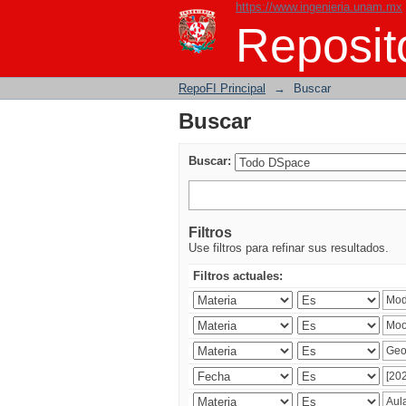
https://www.ingenieria.unam.mx
Buscar
Reposito
RepoFI Principal
→
Buscar
Buscar
Buscar:
Filtros
Use filtros para refinar sus resultados.
Filtros actuales: