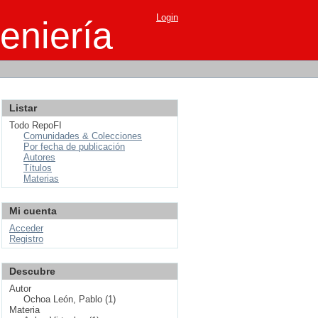
Login
eniería
Listar
Todo RepoFI
Comunidades & Colecciones
Por fecha de publicación
Autores
Títulos
Materias
Mi cuenta
Acceder
Registro
Descubre
Autor
Ochoa León, Pablo (1)
Materia