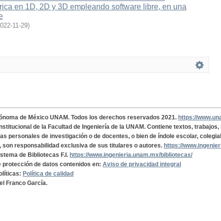
rica en 1D, 2D y 3D empleando software libre, en una
e
022-11-29
)
tónoma de México UNAM. Todos los derechos reservados 2021.
https://www.u
institucional de la Facultad de Ingeniería de la UNAM. Contiene textos, trabajos
cas personales de investigación o de docentes, o bien de índole escolar, colegia
, son responsabilidad exclusiva de sus titulares o autores.
https://www.ingenie
istema de Bibliotecas F.I.
https://www.ingenieria.unam.mx/bibliotecas/
de protección de datos contenidos en:
Aviso de privacidad integral
olíticas:
Política de calidad
el Franco García.