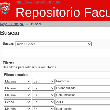
https://www.ingenieria.unam.mx
Buscar
Repositorio Facu
RepoFI Principal
→
Buscar
Buscar
Buscar:
Filtros
Use filtros para refinar sus resultados.
Filtros actuales: