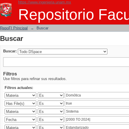
https://www.ingenieria.unam.mx
Buscar
Repositorio Facu
RepoFI Principal
→
Buscar
Buscar
Buscar:
Filtros
Use filtros para refinar sus resultados.
Filtros actuales: