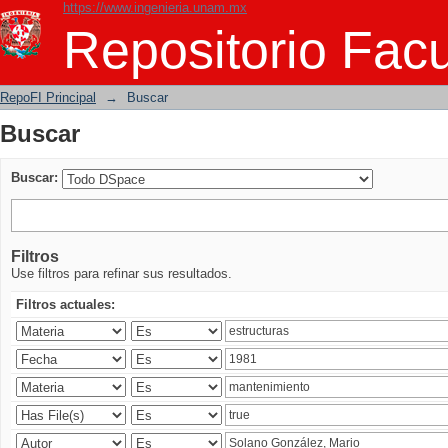
https://www.ingenieria.unam.mx
Buscar
Repositorio Facu
RepoFI Principal
→
Buscar
Buscar
Buscar:
Filtros
Use filtros para refinar sus resultados.
Filtros actuales: