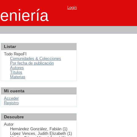
Login
eniería
Listar
Todo RepoFI
Comunidades & Colecciones
Por fecha de publicación
Autores
Títulos
Materias
Mi cuenta
Acceder
Registro
Descubre
Autor
Hernández González, Fabián (1)
López Vences, Judith Elizabeth (1)