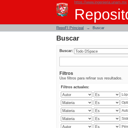
https://www.ingenieria.unam.mx
Buscar
Reposito
RepoFI Principal
→
Buscar
Buscar
Buscar:
Filtros
Use filtros para refinar sus resultados.
Filtros actuales: