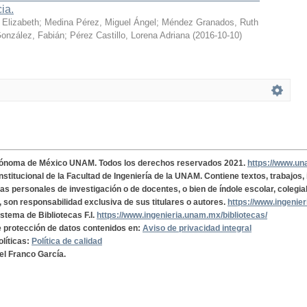
cia.
 Elizabeth
;
Medina Pérez, Miguel Ángel
;
Méndez Granados, Ruth
onzález, Fabián
;
Pérez Castillo, Lorena Adriana
(
2016-10-10
)
tónoma de México UNAM. Todos los derechos reservados 2021.
https://www.u
institucional de la Facultad de Ingeniería de la UNAM. Contiene textos, trabajos
cas personales de investigación o de docentes, o bien de índole escolar, colegia
, son responsabilidad exclusiva de sus titulares o autores.
https://www.ingenie
istema de Bibliotecas F.I.
https://www.ingenieria.unam.mx/bibliotecas/
de protección de datos contenidos en:
Aviso de privacidad integral
olíticas:
Política de calidad
el Franco García.