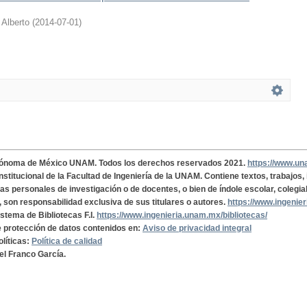
 Alberto
(
2014-07-01
)
tónoma de México UNAM. Todos los derechos reservados 2021.
https://www.u
institucional de la Facultad de Ingeniería de la UNAM. Contiene textos, trabajos
cas personales de investigación o de docentes, o bien de índole escolar, colegia
, son responsabilidad exclusiva de sus titulares o autores.
https://www.ingenie
istema de Bibliotecas F.I.
https://www.ingenieria.unam.mx/bibliotecas/
de protección de datos contenidos en:
Aviso de privacidad integral
olíticas:
Política de calidad
el Franco García.