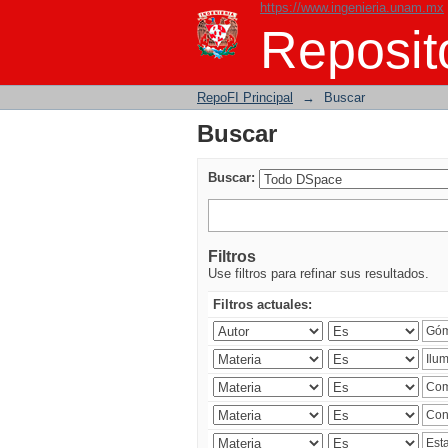
https://www.ingenieria.unam.mx
Buscar
Reposito
RepoFI Principal
→
Buscar
Buscar
Buscar:
Filtros
Use filtros para refinar sus resultados.
Filtros actuales: