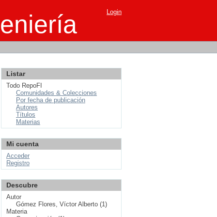
Login
eniería
Listar
Todo RepoFI
Comunidades & Colecciones
Por fecha de publicación
Autores
Títulos
Materias
Mi cuenta
Acceder
Registro
Descubre
Autor
Gómez Flores, Víctor Alberto (1)
Materia