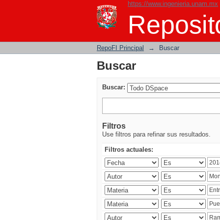
https://www.ingenieria.unam.mx
Buscar
Reposito
RepoFI Principal
→
Buscar
Buscar
Buscar:
Filtros
Use filtros para refinar sus resultados.
Filtros actuales: