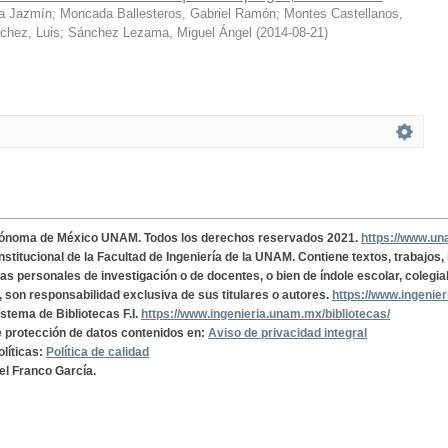
a Jazmín
;
Moncada Ballesteros, Gabriel Ramón
;
Montes Castellanos,
chez, Luis
;
Sánchez Lezama, Miguel Ángel
(
2014-08-21
)
tónoma de México UNAM. Todos los derechos reservados 2021.
https://www.u
institucional de la Facultad de Ingeniería de la UNAM. Contiene textos, trabajos
cas personales de investigación o de docentes, o bien de índole escolar, colegia
, son responsabilidad exclusiva de sus titulares o autores.
https://www.ingenie
istema de Bibliotecas F.I.
https://www.ingenieria.unam.mx/bibliotecas/
de protección de datos contenidos en:
Aviso de privacidad integral
olíticas:
Política de calidad
el Franco García.