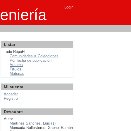
Login
eniería
Listar
Todo RepoFI
Comunidades & Colecciones
Por fecha de publicación
Autores
Títulos
Materias
Mi cuenta
Acceder
Registro
Descubre
Autor
Martínez Sánchez, Luis (1)
Moncada Ballesteros, Gabriel Ramón