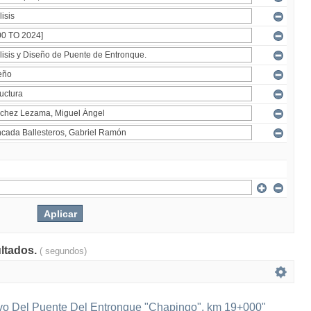
ultados.
( segundos)
ivo Del Puente Del Entronque "Chapingo", km 19+000"