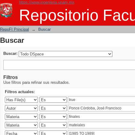
https://www.ingenieria.unam.mx
Buscar
Repositorio Facu
RepoFI Principal
→
Buscar
Buscar
Buscar:
Filtros
Use filtros para refinar sus resultados.
Filtros actuales: