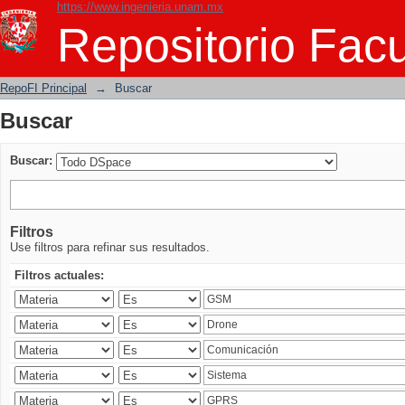
https://www.ingenieria.unam.mx
Buscar
Repositorio Facu
RepoFI Principal
→
Buscar
Buscar
Buscar:
Filtros
Use filtros para refinar sus resultados.
Filtros actuales: