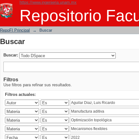
https://www.ingenieria.unam.mx
Buscar
Repositorio Facu
RepoFI Principal
→
Buscar
Buscar
Buscar:
Filtros
Use filtros para refinar sus resultados.
Filtros actuales: