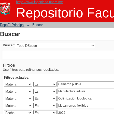
https://www.ingenieria.unam.mx
Buscar
Repositorio Facu
RepoFI Principal
→
Buscar
Buscar
Buscar:
Filtros
Use filtros para refinar sus resultados.
Filtros actuales: