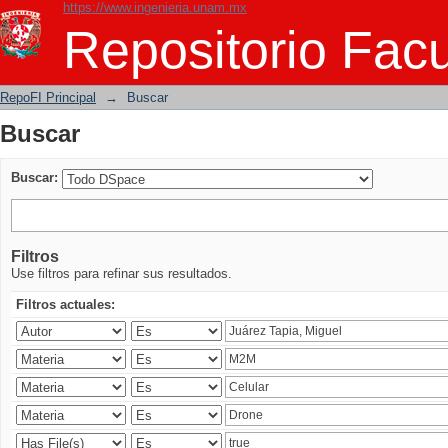
https://www.ingenieria.unam.mx
Buscar
Repositorio Facu
RepoFI Principal
→
Buscar
Buscar
Buscar:
Filtros
Use filtros para refinar sus resultados.
Filtros actuales: