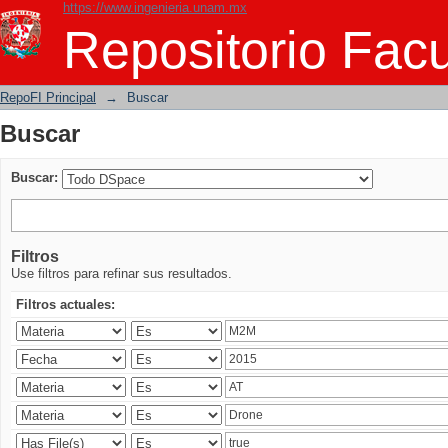
https://www.ingenieria.unam.mx
Buscar
Repositorio Facu
RepoFI Principal
→
Buscar
Buscar
Buscar:
Filtros
Use filtros para refinar sus resultados.
Filtros actuales: