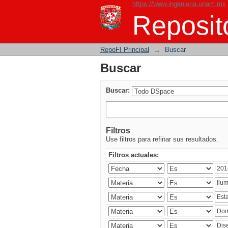
https://www.ingenieria.unam.mx
Buscar
Reposito
RepoFI Principal
→
Buscar
Buscar
Buscar:
Filtros
Use filtros para refinar sus resultados.
Filtros actuales: