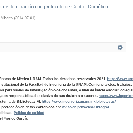
l de iluminación con protocolo de Control Domótico
 Alberto
(
2014-07-01
)
tónoma de México UNAM. Todos los derechos reservados 2021.
https://www.u
institucional de la Facultad de Ingeniería de la UNAM. Contiene textos, trabajos
cas personales de investigación o de docentes, o bien de índole escolar, colegia
, son responsabilidad exclusiva de sus titulares o autores.
https://www.ingenie
istema de Bibliotecas F.I.
https://www.ingenieria.unam.mx/bibliotecas/
de protección de datos contenidos en:
Aviso de privacidad integral
olíticas:
Política de calidad
el Franco García.