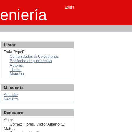
Login
eniería
Listar
Todo RepoFI
Comunidades & Colecciones
Por fecha de publicación
Autores
Títulos
Materias
Mi cuenta
Acceder
Registro
Descubre
Autor
Gómez Flores, Víctor Alberto (1)
Materia