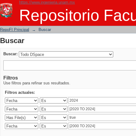
https://www.ingenieria.unam.mx
Buscar
Repositorio Facu
RepoFI Principal
→
Buscar
Buscar
Buscar:
Filtros
Use filtros para refinar sus resultados.
Filtros actuales: