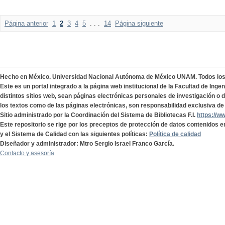
Página anterior
1
2
3
4
5
. . .
14
Página siguiente
Hecho en México. Universidad Nacional Autónoma de México UNAM. Todos lo
Este es un portal integrado a la página web institucional de la Facultad de Ing
distintos sitios web, sean páginas electrónicas personales de investigación o de
los textos como de las páginas electrónicas, son responsabilidad exclusiva de 
Sitio administrado por la Coordinación del Sistema de Bibliotecas F.I.
https://w
Este repositorio se rige por los preceptos de protección de datos contenidos e
y el Sistema de Calidad con las siguientes políticas:
Política de calidad
Diseñador y administrador: Mtro Sergio Israel Franco García.
Contacto y asesoría