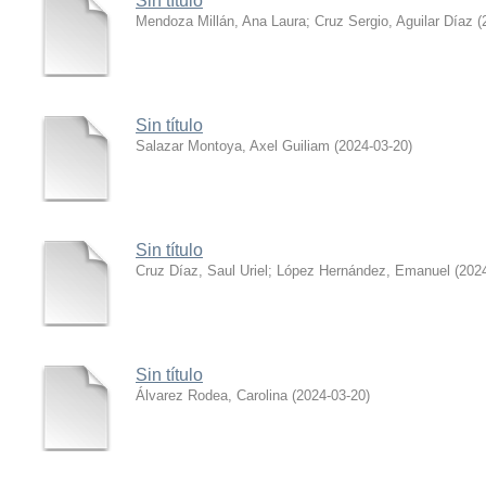
Sin título
Mendoza Millán, Ana Laura
;
Cruz Sergio, Aguilar Díaz
(
Sin título
Salazar Montoya, Axel Guiliam
(
2024-03-20
)
Sin título
Cruz Díaz, Saul Uriel
;
López Hernández, Emanuel
(
202
Sin título
Álvarez Rodea, Carolina
(
2024-03-20
)