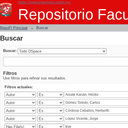
https://www.ingenieria.unam.mx
Buscar
Repositorio Facu
RepoFI Principal
→
Buscar
Buscar
Buscar:
Filtros
Use filtros para refinar sus resultados.
Filtros actuales: