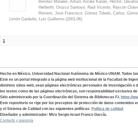
Benítez Morales, Arturo
;
Arzate Kanán, Héctor
;
Dávalos
Herberth
;
Orozco Santoyo, Raúl Vicente
;
Rascón Cháve
Romero, José Francisco
;
Gómez Toledo, Carlos
;
Gómez
Limón Garduño, Luis Guillermo
(
2001-06
)
1
Hecho en México. Universidad Nacional Autónoma de México UNAM. Todos lo
Este es un portal integrado a la página web institucional de la Facultad de Ing
distintos sitios web, sean páginas electrónicas personales de investigación o de
los textos como de las páginas electrónicas, son responsabilidad exclusiva de 
Sitio administrado por la Coordinación del Sistema de Bibliotecas F.I.
https://w
Este repositorio se rige por los preceptos de protección de datos contenidos e
y el Sistema de Calidad con las siguientes políticas:
Política de calidad
Diseñador y administrador: Mtro Sergio Israel Franco García.
Contacto y asesoría