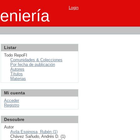
Login
eniería
Listar
Todo RepoFI
Comunidades & Colecciones
Por fecha de publicación
Autores
Títulos
Materias
Mi cuenta
Acceder
Registro
Descubre
Autor
Avila Espinosa, Rubén (1)
Chávez Sañudo, Andrés D. (1)