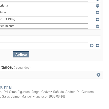
ultados.
( segundos)
ustrial
n
;
Del Olmo Figueroa, Jorge
;
Chávez Sañudo, Andrés D.
;
Guerrero
;
Salas Jaime, Manuel Francisco
(
1983-08-16
)