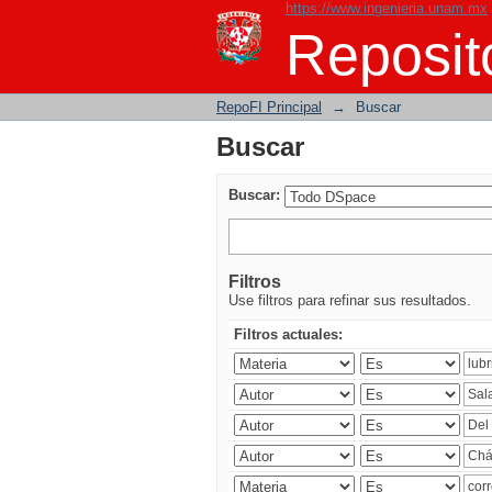
https://www.ingenieria.unam.mx
Buscar
Reposito
RepoFI Principal
→
Buscar
Buscar
Buscar:
Filtros
Use filtros para refinar sus resultados.
Filtros actuales: