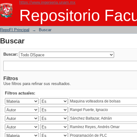
https://www.ingenieria.unam.mx
Buscar
Repositorio Facu
RepoFI Principal
→
Buscar
Buscar
Buscar:
Filtros
Use filtros para refinar sus resultados.
Filtros actuales: