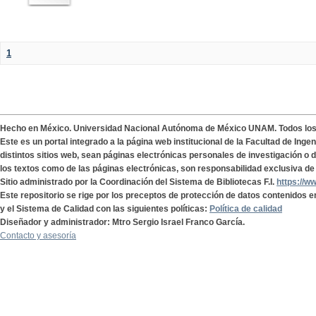
1
Hecho en México. Universidad Nacional Autónoma de México UNAM. Todos lo
Este es un portal integrado a la página web institucional de la Facultad de Ing
distintos sitios web, sean páginas electrónicas personales de investigación o de
los textos como de las páginas electrónicas, son responsabilidad exclusiva de 
Sitio administrado por la Coordinación del Sistema de Bibliotecas F.I.
https://w
Este repositorio se rige por los preceptos de protección de datos contenidos e
y el Sistema de Calidad con las siguientes políticas:
Política de calidad
Diseñador y administrador: Mtro Sergio Israel Franco García.
Contacto y asesoría