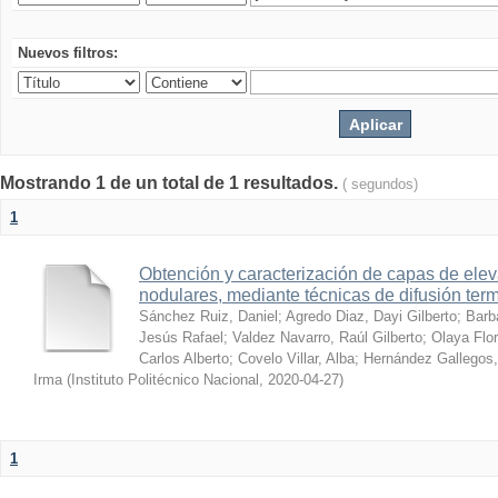
Nuevos filtros:
Mostrando 1 de un total de 1 resultados.
( segundos)
1
Obtención y caracterización de capas de ele
nodulares, mediante técnicas de difusión ter
Sánchez Ruiz, Daniel
;
Agredo Diaz, Dayi Gilberto
;
Barb
Jesús Rafael
;
Valdez Navarro, Raúl Gilberto
;
Olaya Flor
Carlos Alberto
;
Covelo Villar, Alba
;
Hernández Gallegos,
Irma
(
Instituto Politécnico Nacional
,
2020-04-27
)
1