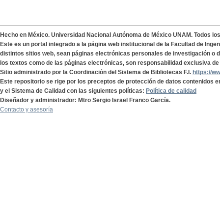
Hecho en México. Universidad Nacional Autónoma de México UNAM. Todos lo
Este es un portal integrado a la página web institucional de la Facultad de Ing
distintos sitios web, sean páginas electrónicas personales de investigación o de
los textos como de las páginas electrónicas, son responsabilidad exclusiva de 
Sitio administrado por la Coordinación del Sistema de Bibliotecas F.I.
https://w
Este repositorio se rige por los preceptos de protección de datos contenidos e
y el Sistema de Calidad con las siguientes políticas:
Política de calidad
Diseñador y administrador: Mtro Sergio Israel Franco García.
Contacto y asesoría