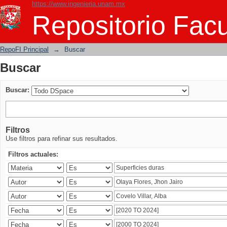
https://www.ingenieria.unam.mx
Buscar
Repositorio Facu
RepoFI Principal
→
Buscar
Buscar
Buscar:
Filtros
Use filtros para refinar sus resultados.
Filtros actuales: