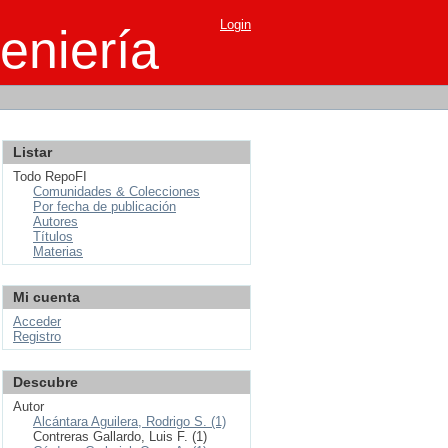
Login
eniería
Listar
Todo RepoFI
Comunidades & Colecciones
Por fecha de publicación
Autores
Títulos
Materias
Mi cuenta
Acceder
Registro
Descubre
Autor
Alcántara Aguilera, Rodrigo S. (1)
Contreras Gallardo, Luis F. (1)