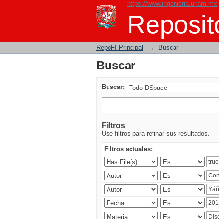
https://www.ingenieria.unam.mx
Buscar
Reposito
RepoFI Principal
→
Buscar
Buscar
Buscar:
Filtros
Use filtros para refinar sus resultados.
Filtros actuales: