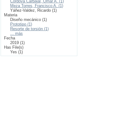
Córdova Carbajal, Omar A. (1)
Meza Torres, Francisco A. (1)
Yáñez-Valdez, Ricardo (1)
Materia
Diseño mecánico (1)
Prototipo (1)
Resorte de torsión (1)
... más
Fecha
2019 (1)
Has File(s)
Yes (1)