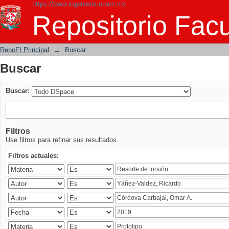
https://www.ingenieria.unam.mx
Buscar
Repositorio Facu
RepoFI Principal
→
Buscar
Buscar
Buscar:
Filtros
Use filtros para refinar sus resultados.
Filtros actuales: