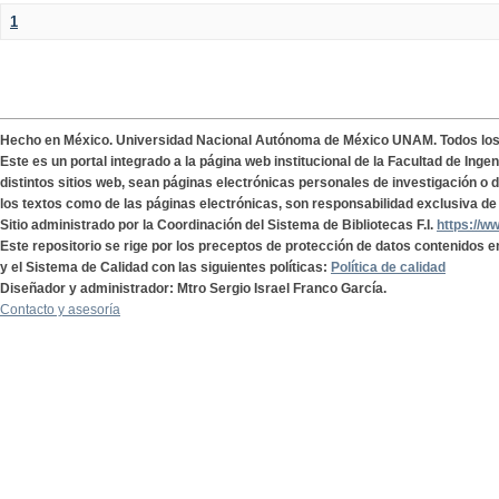
1
Hecho en México. Universidad Nacional Autónoma de México UNAM. Todos lo
Este es un portal integrado a la página web institucional de la Facultad de Ing
distintos sitios web, sean páginas electrónicas personales de investigación o de
los textos como de las páginas electrónicas, son responsabilidad exclusiva de 
Sitio administrado por la Coordinación del Sistema de Bibliotecas F.I.
https://w
Este repositorio se rige por los preceptos de protección de datos contenidos e
y el Sistema de Calidad con las siguientes políticas:
Política de calidad
Diseñador y administrador: Mtro Sergio Israel Franco García.
Contacto y asesoría