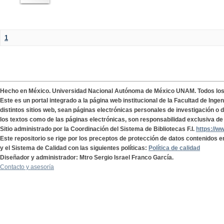
1
Hecho en México. Universidad Nacional Autónoma de México UNAM. Todos lo
Este es un portal integrado a la página web institucional de la Facultad de Ing
distintos sitios web, sean páginas electrónicas personales de investigación o de
los textos como de las páginas electrónicas, son responsabilidad exclusiva de 
Sitio administrado por la Coordinación del Sistema de Bibliotecas F.I.
https://w
Este repositorio se rige por los preceptos de protección de datos contenidos e
y el Sistema de Calidad con las siguientes políticas:
Política de calidad
Diseñador y administrador: Mtro Sergio Israel Franco García.
Contacto y asesoría