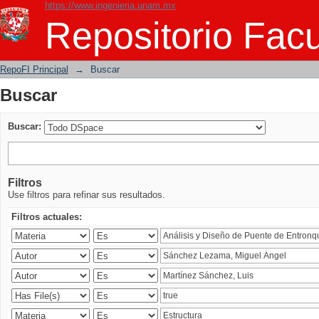
https://www.ingenieria.unam.mx
Buscar
Repositorio Facu
RepoFI Principal
→
Buscar
Buscar
Buscar:
Filtros
Use filtros para refinar sus resultados.
Filtros actuales: