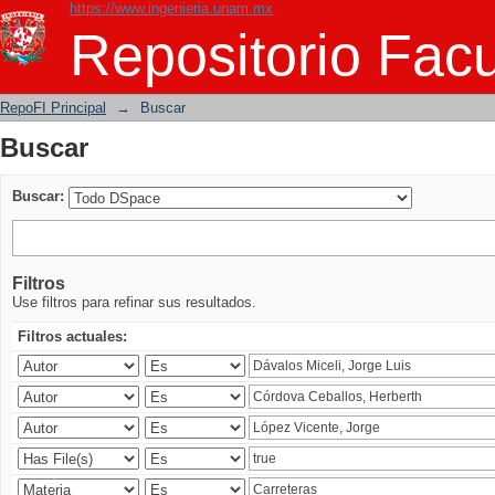
https://www.ingenieria.unam.mx
Buscar
Repositorio Facu
RepoFI Principal
→
Buscar
Buscar
Buscar:
Filtros
Use filtros para refinar sus resultados.
Filtros actuales: