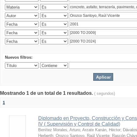
Nuevos filtros:
Mostrando 1 de un total de 1 resultados.
( segundos)
1
Diplomado en Proyecto, Construcción y Cons
IV ( Supervisión y Control de Calidad)
Benítez Morales, Arturo
;
Arzate Kanán, Héctor
;
Dávalos
Herberth
;
Orozco Santoyo, Raúl Vicente
;
Rascón Cháve