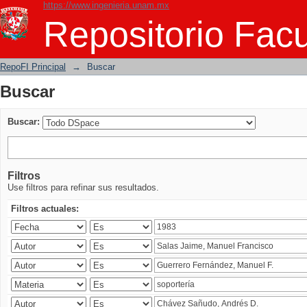
https://www.ingenieria.unam.mx
Buscar
Repositorio Facu
RepoFI Principal
→
Buscar
Buscar
Buscar:
Filtros
Use filtros para refinar sus resultados.
Filtros actuales: