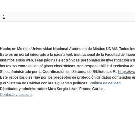
1
Hecho en México. Universidad Nacional Autónoma de México UNAM. Todos lo
Este es un portal integrado a la página web institucional de la Facultad de Ing
distintos sitios web, sean páginas electrónicas personales de investigación o de
los textos como de las páginas electrónicas, son responsabilidad exclusiva de 
Sitio administrado por la Coordinación del Sistema de Bibliotecas F.I.
https://w
Este repositorio se rige por los preceptos de protección de datos contenidos e
y el Sistema de Calidad con las siguientes políticas:
Política de calidad
Diseñador y administrador: Mtro Sergio Israel Franco García.
Contacto y asesoría