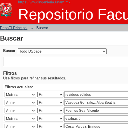
https://www.ingenieria.unam.mx
Buscar
Repositorio Facu
RepoFI Principal
→
Buscar
Buscar
Buscar:
Filtros
Use filtros para refinar sus resultados.
Filtros actuales: