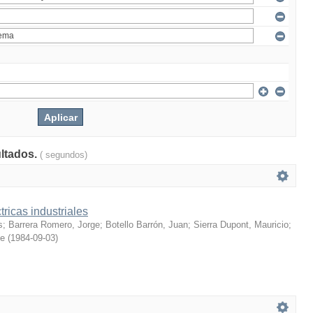
ultados.
( segundos)
tricas industriales
s
;
Barrera Romero, Jorge
;
Botello Barrón, Juan
;
Sierra Dupont, Mauricio
;
ue
(
1984-09-03
)