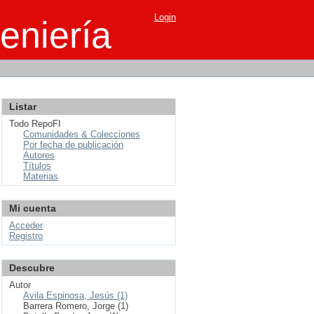
Login
eniería
Listar
Todo RepoFI
Comunidades & Colecciones
Por fecha de publicación
Autores
Títulos
Materias
Mi cuenta
Acceder
Registro
Descubre
Autor
Avila Espinosa, Jesús (1)
Barrera Romero, Jorge (1)