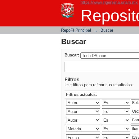
https://www.ingenieria.unam.mx
Buscar
Reposito
RepoFI Principal
→
Buscar
Buscar
Buscar:
Filtros
Use filtros para refinar sus resultados.
Filtros actuales: