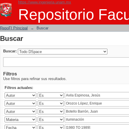
https://www.ingenieria.unam.mx
Buscar
Repositorio Facu
RepoFI Principal
→
Buscar
Buscar
Buscar:
Filtros
Use filtros para refinar sus resultados.
Filtros actuales: