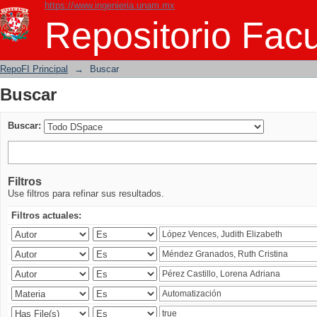
https://www.ingenieria.unam.mx
Buscar
Repositorio Facu
RepoFI Principal
→
Buscar
Buscar
Buscar:
Filtros
Use filtros para refinar sus resultados.
Filtros actuales: