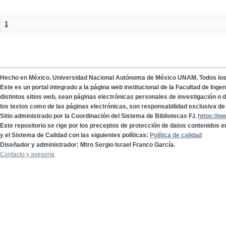
1
Hecho en México. Universidad Nacional Autónoma de México UNAM. Todos lo
Este es un portal integrado a la página web institucional de la Facultad de Ing
distintos sitios web, sean páginas electrónicas personales de investigación o de
los textos como de las páginas electrónicas, son responsabilidad exclusiva de 
Sitio administrado por la Coordinación del Sistema de Bibliotecas F.I.
https://w
Este repositorio se rige por los preceptos de protección de datos contenidos e
y el Sistema de Calidad con las siguientes políticas:
Política de calidad
Diseñador y administrador: Mtro Sergio Israel Franco García.
Contacto y asesoría