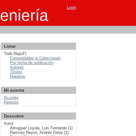
Login
eniería
Listar
Todo RepoFI
Comunidades & Colecciones
Por fecha de publicación
Autores
Títulos
Materias
Mi cuenta
Acceder
Registro
Descubre
Autor
Almaguer Loyola, Luis Fernando (1)
Ramírez Reyes, Andrés Omar (1)