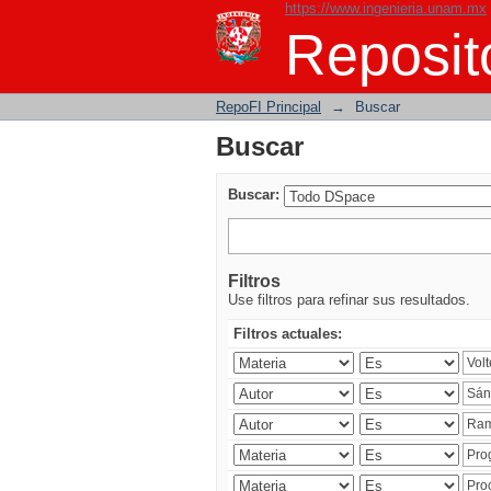
https://www.ingenieria.unam.mx
Buscar
Reposito
RepoFI Principal
→
Buscar
Buscar
Buscar:
Filtros
Use filtros para refinar sus resultados.
Filtros actuales: