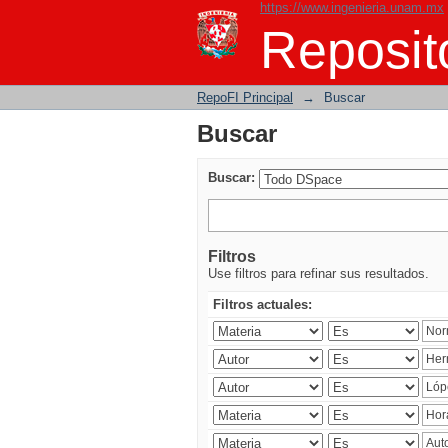
https://www.ingenieria.unam.mx
Buscar
Reposito
RepoFI Principal
→
Buscar
Buscar
Buscar:
Filtros
Use filtros para refinar sus resultados.
Filtros actuales: