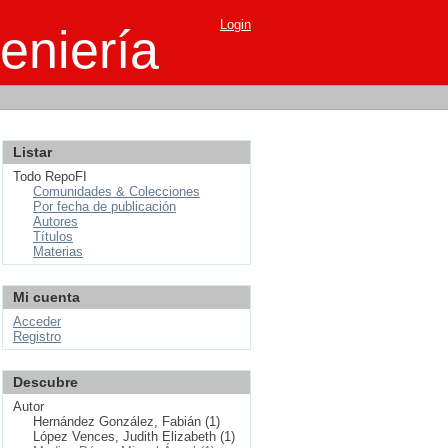
Login
eniería
Listar
Todo RepoFI
Comunidades & Colecciones
Por fecha de publicación
Autores
Títulos
Materias
Mi cuenta
Acceder
Registro
Descubre
Autor
Hernández González, Fabián (1)
López Vences, Judith Elizabeth (1)