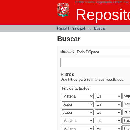
https://www.ingenieria.unam.mx
Buscar
Reposito
RepoFI Principal
→
Buscar
Buscar
Buscar:
Filtros
Use filtros para refinar sus resultados.
Filtros actuales: