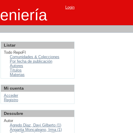
Login
eniería
Listar
Todo RepoFI
Comunidades & Colecciones
Por fecha de publicación
Autores
Títulos
Materias
Mi cuenta
Acceder
Registro
Descubre
Autor
Agredo Diaz, Dayi Gilberto (1)
Angarita Moncaleano, Irma (1)