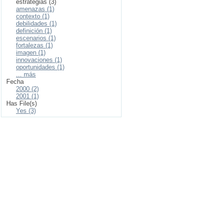
estrategias (3)
amenazas (1)
contexto (1)
debilidades (1)
definición (1)
escenarios (1)
fortalezas (1)
imagen (1)
innovaciones (1)
oportunidades (1)
... más
Fecha
2000 (2)
2001 (1)
Has File(s)
Yes (3)