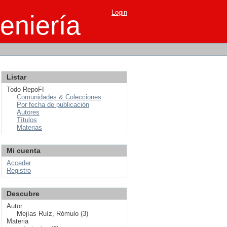
Login
eniería
Listar
Todo RepoFI
Comunidades & Colecciones
Por fecha de publicación
Autores
Títulos
Materias
Mi cuenta
Acceder
Registro
Descubre
Autor
Mejías Ruíz, Rómulo (3)
Materia