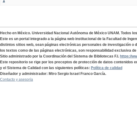
1
Hecho en México. Universidad Nacional Autónoma de México UNAM. Todos lo
Este es un portal integrado a la página web institucional de la Facultad de Ing
distintos sitios web, sean páginas electrónicas personales de investigación o de
los textos como de las páginas electrónicas, son responsabilidad exclusiva de 
Sitio administrado por la Coordinación del Sistema de Bibliotecas F.I.
https://w
Este repositorio se rige por los preceptos de protección de datos contenidos e
y el Sistema de Calidad con las siguientes políticas:
Política de calidad
Diseñador y administrador: Mtro Sergio Israel Franco García.
Contacto y asesoría