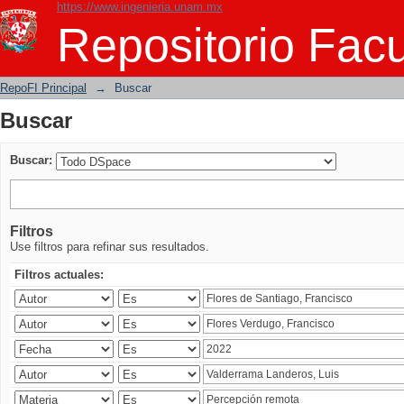
https://www.ingenieria.unam.mx
Buscar
Repositorio Facu
RepoFI Principal
→
Buscar
Buscar
Buscar:
Filtros
Use filtros para refinar sus resultados.
Filtros actuales: