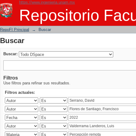
https://www.ingenieria.unam.mx
Buscar
Repositorio Facu
RepoFI Principal
→
Buscar
Buscar
Buscar:
Filtros
Use filtros para refinar sus resultados.
Filtros actuales: