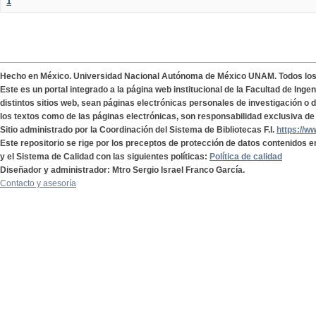
1
Hecho en México. Universidad Nacional Autónoma de México UNAM. Todos lo
Este es un portal integrado a la página web institucional de la Facultad de Ing
distintos sitios web, sean páginas electrónicas personales de investigación o de
los textos como de las páginas electrónicas, son responsabilidad exclusiva de 
Sitio administrado por la Coordinación del Sistema de Bibliotecas F.I.
https://w
Este repositorio se rige por los preceptos de protección de datos contenidos e
y el Sistema de Calidad con las siguientes políticas:
Política de calidad
Diseñador y administrador: Mtro Sergio Israel Franco García.
Contacto y asesoría