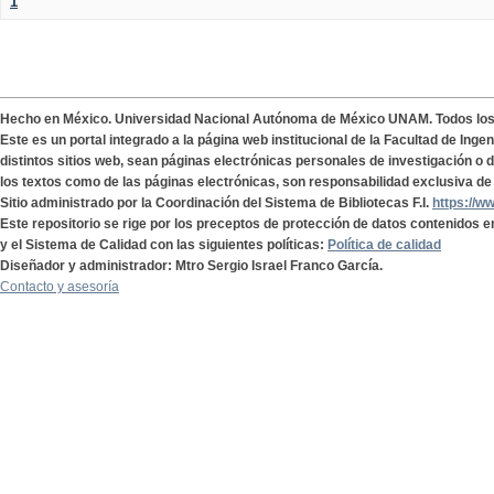
1
Hecho en México. Universidad Nacional Autónoma de México UNAM. Todos lo
Este es un portal integrado a la página web institucional de la Facultad de Ing
distintos sitios web, sean páginas electrónicas personales de investigación o de
los textos como de las páginas electrónicas, son responsabilidad exclusiva de 
Sitio administrado por la Coordinación del Sistema de Bibliotecas F.I.
https://w
Este repositorio se rige por los preceptos de protección de datos contenidos e
y el Sistema de Calidad con las siguientes políticas:
Política de calidad
Diseñador y administrador: Mtro Sergio Israel Franco García.
Contacto y asesoría