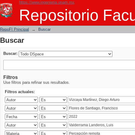
https://www.ingenieria.unam.mx
Buscar
Repositorio Facu
RepoFI Principal
→
Buscar
Buscar
Buscar:
Filtros
Use filtros para refinar sus resultados.
Filtros actuales: