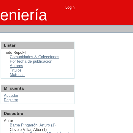
Login
eniería
Listar
Todo RepoFI
Comunidades & Colecciones
Por fecha de publicación
Autores
Títulos
Materias
Mi cuenta
Acceder
Registro
Descubre
Autor
Barba Pingarrón, Arturo (1)
Covelo Villar, Alba (1)