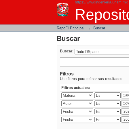
https://www.ingenieria.unam.mx
Buscar
Reposito
RepoFI Principal
→
Buscar
Buscar
Buscar:
Filtros
Use filtros para refinar sus resultados.
Filtros actuales: