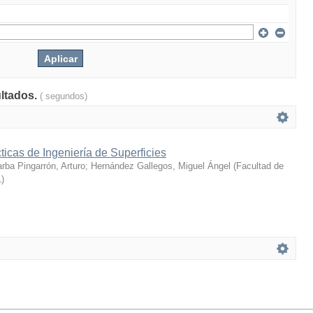
ultados.
( segundos)
icas de Ingeniería de Superficies
rba Pingarrón, Arturo
;
Hernández Gallegos, Miguel Ángel
(
Facultad de
1
)